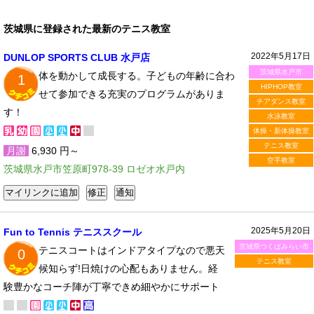
茨城県に登録された最新のテニス教室
2022年5月17日
DUNLOP SPORTS CLUB 水戸店
茨城県水戸市
体を動かして成長する。子どもの年齢に合わ
1
HIPHOP教室
せて参加できる充実のプログラムがありま
チアダンス教室
す！
水泳教室
体操・新体操教室
テニス教室
月謝
6,930 円～
空手教室
茨城県水戸市笠原町978-39 ロゼオ水戸内
2025年5月20日
Fun to Tennis テニススクール
茨城県つくばみらい市
テニスコートはインドアタイプなので悪天
0
テニス教室
候知らず!日焼けの心配もありません。経
験豊かなコーチ陣が丁寧できめ細やかにサポート