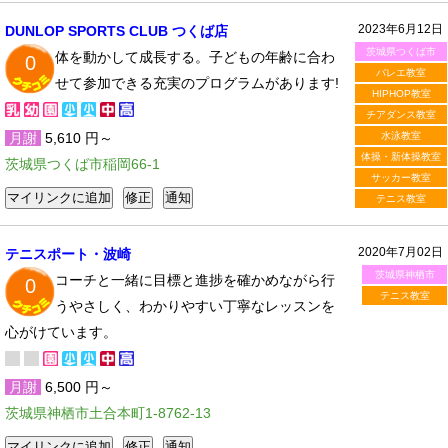
2023年6月12日
DUNLOP SPORTS CLUB つくば店
茨城県つくば市
体を動かして成長する。子どもの年齢に合わ
0
バレエ教室
せて参加できる充実のプログラムがあります!
HIPHOP教室
チアダンス教室
月謝
5,610 円～
水泳教室
体操・新体操教室
茨城県つくば市稲岡66-1
サッカー教室
テニス教室
2020年7月02日
テニスポート・波崎
茨城県神栖市
コーチと一緒に目標と進捗を確かめながら行
0
テニス教室
うやさしく、わかりやすい丁寧なレッスンを
心がけています。
月謝
6,500 円～
茨城県神栖市土合本町1-8762-13