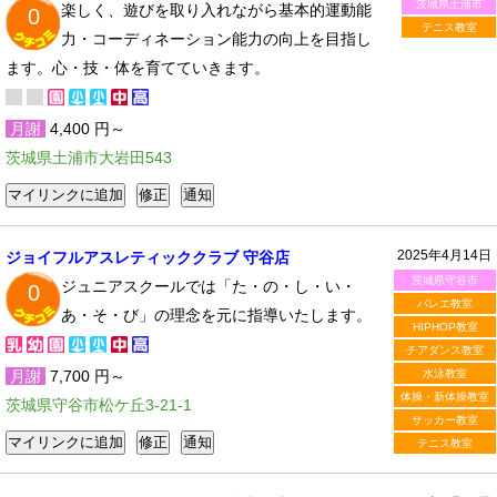
茨城県土浦市
楽しく、遊びを取り入れながら基本的運動能
0
テニス教室
力・コーディネーション能力の向上を目指し
ます。心・技・体を育てていきます。
月謝
4,400 円～
茨城県土浦市大岩田543
2025年4月14日
ジョイフルアスレティッククラブ 守谷店
茨城県守谷市
ジュニアスクールでは「た・の・し・い・
0
バレエ教室
あ・そ・び」の理念を元に指導いたします。
HIPHOP教室
チアダンス教室
月謝
7,700 円～
水泳教室
体操・新体操教室
茨城県守谷市松ケ丘3-21-1
サッカー教室
テニス教室