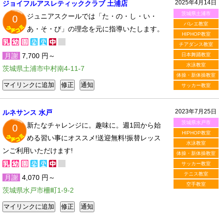
2025年4月14日
ジョイフルアスレティッククラブ 土浦店
茨城県土浦市
ジュニアスクールでは「た・の・し・い・
0
バレエ教室
あ・そ・び」の理念を元に指導いたします。
HIPHOP教室
チアダンス教室
月謝
7,700 円～
日本舞踊教室
水泳教室
茨城県土浦市中村南4-11-7
体操・新体操教室
サッカー教室
2023年7月25日
ルネサンス 水戸
茨城県水戸市
新たなチャレンジに。趣味に。週1回から始
0
HIPHOP教室
める習い事にオススメ!送迎無料!振替レッス
水泳教室
ンご利用いただけます!
体操・新体操教室
サッカー教室
テニス教室
月謝
4,070 円～
空手教室
茨城県水戸市柵町1-9-2