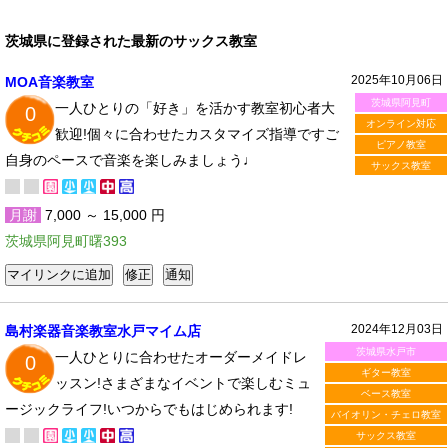
茨城県に登録された最新のサックス教室
2025年10月06日
MOA音楽教室
茨城県阿見町
一人ひとりの「好き」を活かす教室初心者大
0
オンライン対応
歓迎!個々に合わせたカスタマイズ指導ですご
ピアノ教室
自身のペースで音楽を楽しみましょう♩
サックス教室
月謝
7,000 ～ 15,000 円
茨城県阿見町曙393
2024年12月03日
島村楽器音楽教室水戸マイム店
茨城県水戸市
一人ひとりに合わせたオーダーメイドレ
0
ギター教室
ッスン!さまざまなイベントで楽しむミュ
ベース教室
ージックライフ!いつからでもはじめられます!
バイオリン・チェロ教室
サックス教室