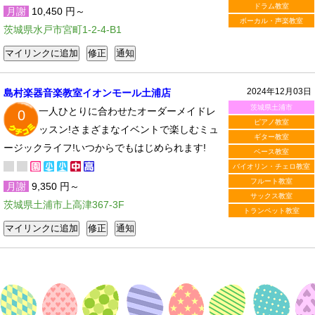
ドラム教室
月謝
10,450 円～
ボーカル・声楽教室
茨城県水戸市宮町1-2-4-B1
2024年12月03日
島村楽器音楽教室イオンモール土浦店
茨城県土浦市
一人ひとりに合わせたオーダーメイドレ
0
ピアノ教室
ッスン!さまざまなイベントで楽しむミュ
ギター教室
ージックライフ!いつからでもはじめられます!
ベース教室
バイオリン・チェロ教室
フルート教室
月謝
9,350 円～
サックス教室
茨城県土浦市上高津367-3F
トランペット教室