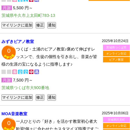
月謝
5,500 円～
茨城県牛久市上太田町783-13
2025年10月24日
みずきピアノ教室
茨城県つくば市
つくば・土浦のピアノ教室♪褒めて伸ばすレ
0
オンライン対応
ッスンで、生徒の個性を引き出し、音楽が皆
ピアノ教室
様の生涯の宝になるように指導します♪
月謝
7,500 円～
茨城県つくば市大900番地
2025年10月06日
MOA音楽教室
茨城県阿見町
一人ひとりの「好き」を活かす教室初心者大
0
オンライン対応
歓迎!個々に合わせたカスタマイズ指導ですご