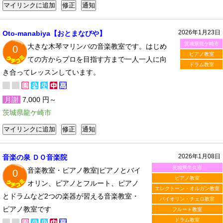
2026年1月23日
Oto-manabiya【おとまなびや】
茨城県龍ケ崎市
大きな木琴マリンバの音楽教室です。はじめ
0
ピアノ教室
ての方からプロを目指す方まで一人一人に向
ドラム教室
き合ってレッスンしています。
月謝
7,000 円～
茨城県龍ケ崎市
2026年1月08日
音楽の泉 ＤＯ音楽院
茨城県牛久市
音楽教室・ピアノ教室|ピアノとバイ
0
ピアノ教室
オリン、ピアノとフルート、ピアノ
エレクトーン・オルガン教室
とドラムなど2つの楽器が習える音楽教室・
バイオリン・チェロ教室
ピアノ教室です
フルート教室
ドラム教室