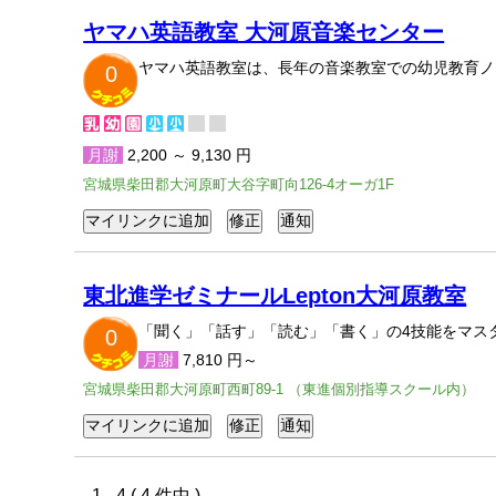
ヤマハ英語教室 大河原音楽センター
ヤマハ英語教室は、長年の音楽教室での幼児教育ノ
0
月謝
2,200 ～ 9,130 円
宮城県柴田郡大河原町大谷字町向126-4オーガ1F
東北進学ゼミナールLepton大河原教室
「聞く」「話す」「読む」「書く」の4技能をマスタ
0
月謝
7,810 円～
宮城県柴田郡大河原町西町89-1 （東進個別指導スクール内）
1 - 4 ( 4 件中 )