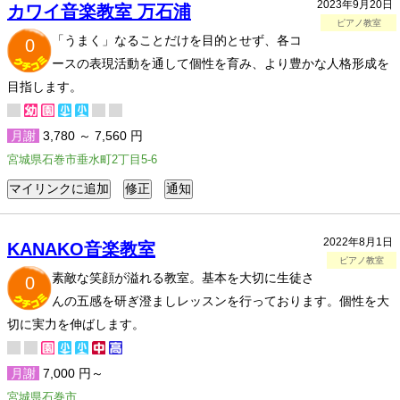
2023年9月20日
カワイ音楽教室 万石浦
ピアノ教室
「うまく」なることだけを目的とせず、各コ
0
ースの表現活動を通して個性を育み、より豊かな人格形成を
目指します。
月謝
3,780 ～ 7,560 円
宮城県石巻市垂水町2丁目5-6
2022年8月1日
KANAKO音楽教室
ピアノ教室
素敵な笑顔が溢れる教室。基本を大切に生徒さ
0
んの五感を研ぎ澄ましレッスンを行っております。個性を大
切に実力を伸ばします。
月謝
7,000 円～
宮城県石巻市