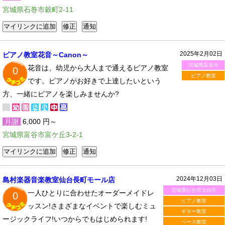
宮城県石巻市穀町2-11
2025年2月02日
ピアノ教室花音～Canon～
宮城県富谷市
花音は、幼児から大人まで通えるピアノ教室
0
ピアノ教室
です。ピアノがお好きで上達したいという
方、一緒にピアノを楽しみませんか?
月謝
6,000 円～
宮城県富谷市富ケ丘3-2-1
2024年12月03日
島村楽器音楽教室仙台長町モール店
宮城県仙台市太白区
一人ひとりに合わせたオーダーメイドレ
0
ピアノ教室
ッスン!さまざまなイベントで楽しむミュ
ギター教室
ージックライフ!いつからでもはじめられます!
ベース教室