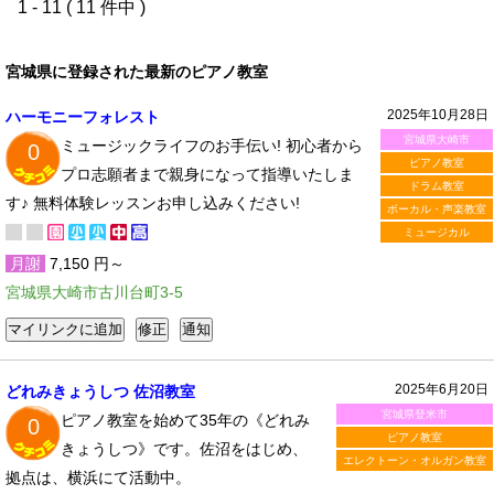
1 - 11 ( 11 件中 )
宮城県に登録された最新のピアノ教室
2025年10月28日
ハーモニーフォレスト
宮城県大崎市
ミュージックライフのお手伝い! 初心者から
0
ピアノ教室
プロ志願者まで親身になって指導いたしま
ドラム教室
す♪ 無料体験レッスンお申し込みください!
ボーカル・声楽教室
ミュージカル
月謝
7,150 円～
宮城県大崎市古川台町3-5
2025年6月20日
どれみきょうしつ 佐沼教室
宮城県登米市
ピアノ教室を始めて35年の《どれみ
0
ピアノ教室
きょうしつ》です。佐沼をはじめ、
エレクトーン・オルガン教室
拠点は、横浜にて活動中。