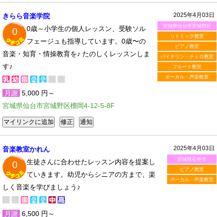
2025年4月03日
きらら音楽学院
宮城県仙台市宮城野区
0歳～小学生の個人レッスン、受験ソル
0
リトミック教室
フェージュも指導しています。0歳〜の
ピアノ教室
音楽・知育・情操教育を♪ たのしくレッスンしま
バイオリン・チェロ教室
す♪
フルート教室
ボーカル・声楽教室
月謝
5,000 円～
宮城県仙台市宮城野区榴岡4-12-5-8F
2025年4月03日
音楽教室かれん
宮城県石巻市
生徒さんに合わせたレッスン内容を提案し
0
ピアノ教室
ていきます。幼児からシニアの方まで、楽
ボーカル・声楽教室
しく音楽を学びましょう♪
月謝
6,500 円～