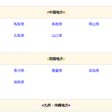
■
中国地方
■
鳥取県
島根県
岡山県
広島県
山口県
■
四国地方
■
香川県
愛媛県
高知県
徳島県
■
九州・沖縄地方
■